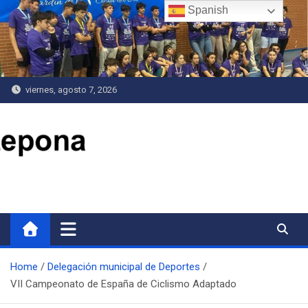
Saltar
Spanish
al
contenido
viernes, agosto 7, 2026
Delegación de Deportes
Home
Delegación municipal de Deportes
VII Campeonato de España de Ciclismo Adaptado