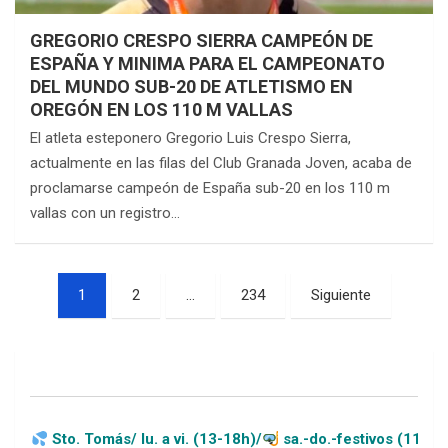
GREGORIO CRESPO SIERRA CAMPEÓN DE
ESPAÑA Y MINIMA PARA EL CAMPEONATO
DEL MUNDO SUB-20 DE ATLETISMO EN
OREGÓN EN LOS 110 M VALLAS
El atleta esteponero Gregorio Luis Crespo Sierra,
actualmente en las filas del Club Granada Joven, acaba de
proclamarse campeón de España sub-20 en los 110 m
vallas con un registro…
Paginación
1
2
…
234
Siguiente
de
entradas
más/ lu. a vi. (13-18h)/
sa.-do.-festivos (11-20h)