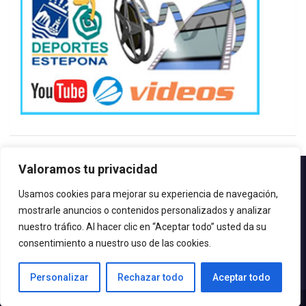
Valoramos tu privacidad
Contacto.-
Usamos cookies para mejorar su experiencia de navegación,
Teléfono: 952.80.24.44
mostrarle anuncios o contenidos personalizados y analizar
Email: deportes@estepona.es
nuestro tráfico. Al hacer clic en “Aceptar todo” usted da su
consentimiento a nuestro uso de las cookies.
© 2020 Delegación de Deportes
Personalizar
Rechazar todo
Aceptar todo