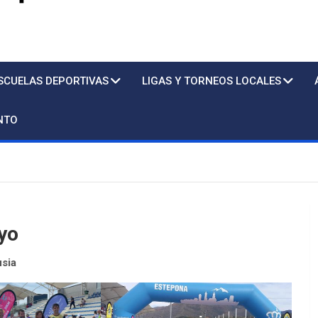
s
SCUELAS DEPORTIVAS
LIGAS Y TORNEOS LOCALES
NTO
yo
usia
Piscina
Sto. T