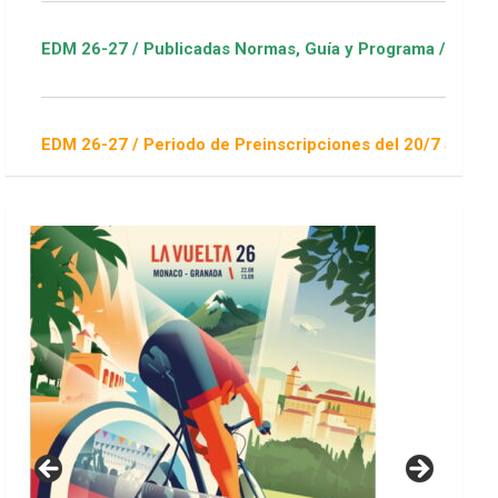
licadas Normas, Guía y Programa / ver Escuelas Deportivas
iodo de Preinscripciones del 20/7 al 16/8 / Sorteo 1 de septi