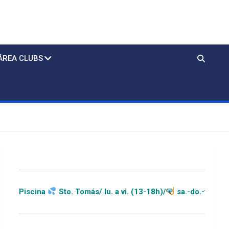
ÁREA CLUBS
omás/ lu. a vi. (13-18h)/
sa.-do.-festivos (11-20h)