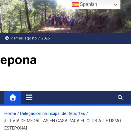
Saltar
Spanish
al
contenido
viernes, agosto 7, 2026
Delegación de Deportes
Home
Delegación municipal de Deportes
¡LLUVIA DE MEDALLAS EN CASA PARA EL CLUB ATLETISMO
ESTEPONA!