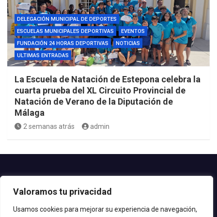
DELEGACIÓN MUNICIPAL DE DEPORTES
ESCUELAS MUNICIPALES DEPORTIVAS
EVENTOS
FUNDACIÓN 24 HORAS DEPORTIVAS
NOTICIAS
ULTIMAS ENTRADAS
La Escuela de Natación de Estepona celebra la
cuarta prueba del XL Circuito Provincial de
Natación de Verano de la Diputación de
Málaga
2 semanas atrás
admin
Contacto.-
Valoramos tu privacidad
Teléfono: 952.80.24.44
Email: deportes@estepona.es
Usamos cookies para mejorar su experiencia de navegación,