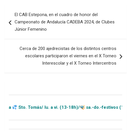
Navegación
El CAB Estepona, en el cuadro de honor del
de
Campeonato de Andalucía CADEBA 2024, de Clubes
entradas
Júnior Femenino
Cerca de 200 ajedrecistas de los distintos centros
escolares participaron el viernes en el X Torneo
Interescolar y el X Torneo Intercentros
to. Tomás/ lu. a vi. (13-18h)/
sa.-do.-festivos (11-20h)