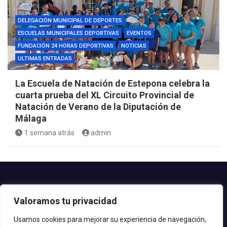
DELEGACIÓN MUNICIPAL DE DEPORTES
ESCUELAS MUNICIPALES DEPORTIVAS
EVENTOS
FUNDACIÓN 24 HORAS DEPORTIVAS
NOTICIAS
ULTIMAS ENTRADAS
La Escuela de Natación de Estepona celebra la
cuarta prueba del XL Circuito Provincial de
Natación de Verano de la Diputación de
Málaga
1 semana atrás
admin
Contacto.-
Valoramos tu privacidad
Teléfono: 952.80.24.44
Email: deportes@estepona.es
Usamos cookies para mejorar su experiencia de navegación,