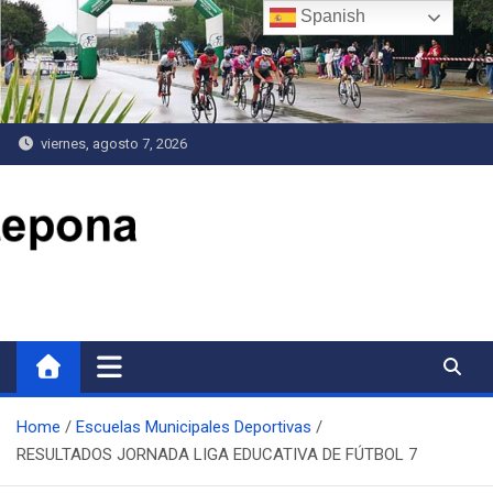
Saltar
Spanish
al
contenido
viernes, agosto 7, 2026
Delegación de Deportes
Home
Escuelas Municipales Deportivas
RESULTADOS JORNADA LIGA EDUCATIVA DE FÚTBOL 7