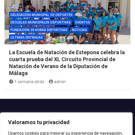
DELEGACIÓN MUNICIPAL DE DEPORTES
ESCUELAS MUNICIPALES DEPORTIVAS
EVENTOS
FUNDACIÓN 24 HORAS DEPORTIVAS
NOTICIAS
ULTIMAS ENTRADAS
La Escuela de Natación de Estepona celebra la
cuarta prueba del XL Circuito Provincial de
Natación de Verano de la Diputación de
Málaga
1 semana atrás
admin
Contacto.-
Valoramos tu privacidad
Teléfono: 952.80.24.44
Email: deportes@estepona.es
Usamos cookies para mejorar su experiencia de navegación,