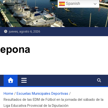
Saltar
Spanish
al
contenido
jueves, agosto 6, 2026
Delegación de Deportes
Home
Escuelas Municipales Deportivas
Resultados de las EDM de Fútbol en la jornada del sábado de la
Liga Educativa Provincial de la Diputación