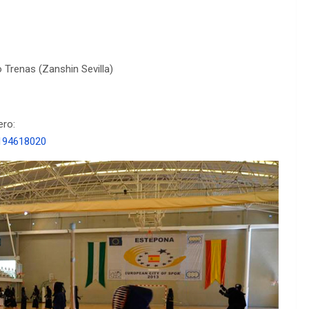
 Trenas (Zanshin Sevilla)
ero:
194618020