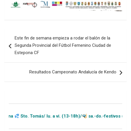
Navegación
Este fin de semana empieza a rodar el balón de la
de
Segunda Provincial del Fútbol Femenino Ciudad de
entradas
Estepona CF
Resultados Campeonato Andalucía de Kendo
o. Tomás/ lu. a vi. (13-18h)/
sa.-do.-festivos (11-20h)