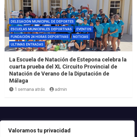
DELEGACIÓN MUNICIPAL DE DEPORTES
ESCUELAS MUNICIPALES DEPORTIVAS
EVENTOS
FUNDACIÓN 24 HORAS DEPORTIVAS
NOTICIAS
ULTIMAS ENTRADAS
La Escuela de Natación de Estepona celebra la
cuarta prueba del XL Circuito Provincial de
Natación de Verano de la Diputación de
Málaga
1 semana atrás
admin
Contacto.-
Valoramos tu privacidad
Teléfono: 952.80.24.44