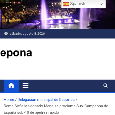
Saltar
Spanish
al
contenido
sábado, agosto 8, 2026
Delegación de Deportes
Home
Delegación municipal de Deportes
Reme Sofia Maldonado Mena se proclama Sub-Campeona de
España sub-10 de ajedrez rápido