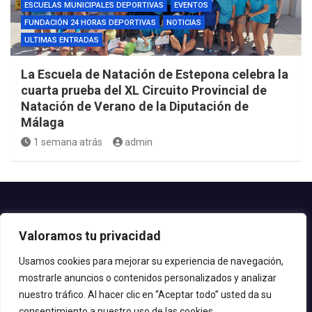
ESCUELAS MUNICIPALES DEPORTIVAS
EVENTOS
FUNDACIÓN 24 HORAS DEPORTIVAS
NOTICIAS
ULTIMAS ENTRADAS
La Escuela de Natación de Estepona celebra la
cuarta prueba del XL Circuito Provincial de
Natación de Verano de la Diputación de
Málaga
1 semana atrás
admin
Contacto.-
Valoramos tu privacidad
Teléfono: 952.80.24.44
Email: deportes@estepona.es
Usamos cookies para mejorar su experiencia de navegación,
mostrarle anuncios o contenidos personalizados y analizar
© 2020 Delegación de Deportes
nuestro tráfico. Al hacer clic en “Aceptar todo” usted da su
consentimiento a nuestro uso de las cookies.