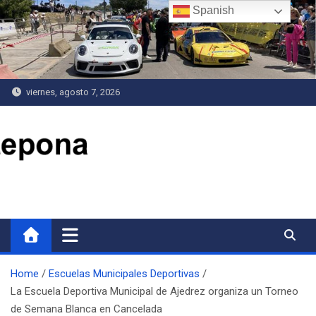
Saltar
Spanish
al
contenido
viernes, agosto 7, 2026
Delegación de Deportes
Home
Escuelas Municipales Deportivas
La Escuela Deportiva Municipal de Ajedrez organiza un Torneo
de Semana Blanca en Cancelada