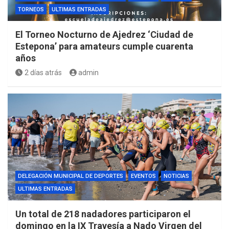
TORNEOS
ULTIMAS ENTRADAS
El Torneo Nocturno de Ajedrez ‘Ciudad de
Estepona’ para amateurs cumple cuarenta
años
2 días atrás
admin
DELEGACIÓN MUNICIPAL DE DEPORTES
EVENTOS
NOTICIAS
ULTIMAS ENTRADAS
Un total de 218 nadadores participaron el
domingo en la IX Travesía a Nado Virgen del