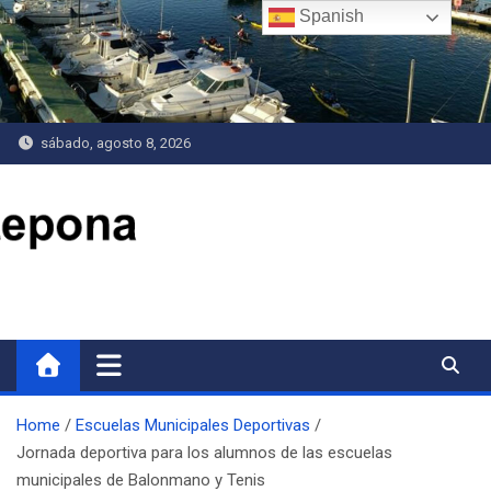
Saltar
Spanish
al
contenido
sábado, agosto 8, 2026
Delegación de Deportes
Home
Escuelas Municipales Deportivas
Jornada deportiva para los alumnos de las escuelas
municipales de Balonmano y Tenis