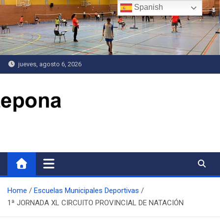
Saltar
Spanish
al
contenido
jueves, agosto 6, 2026
Delegación de Deportes
Home
Escuelas Municipales Deportivas
1ª JORNADA XL CIRCUITO PROVINCIAL DE NATACIÓN