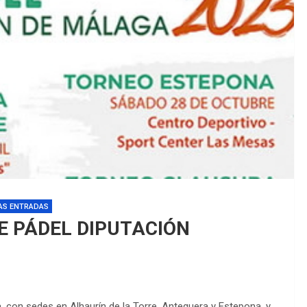
EDM 26-27 
EDM 26-27 
AS ENTRADAS
 DE PÁDEL DIPUTACIÓN
a, con sedes en Alhaurín de la Torre, Antequera y Estepona, y