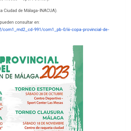
eta Ciudad de Málaga-INACUA).
 pueden consultar en:
2/com1_md2_cd-991/com1_pb-0/iii-copa-provincial-de-