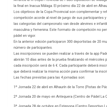
la final en Inacua Málaga. El próximo día 22 de abril en Alhau
Los objetivos de la Copa Provincial son complementar y ref
competición acorde al nivel de juego de sus participantes y
las categorías del campeonato van desde alevines e infant
masculina y femenina. Este formato de competición no permi
pádel en vigor.
En la anterior edición participaron 300 deportistas de 20 mu
número de participantes.
Las inscripciones se pueden realizar a través de la app Pad
abrirán 10 días antes de la prueba finalizando el miércoles 
cada inscripción será de 6 €. Cada participante deberá inscri
que deberá realizar la misma acción para confirmar la inscr
Las fechas previstas para las 4 jornadas son:
1º Jornada 22 de abril en Alhaurín de la Torre (Pistas de Pá
2ª Jornada 20 de mayo en Antequera (Centro de Pádel La 
3ª Jornada 28 de octubre en Estepona (Centro Deportivo L