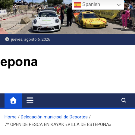
Saltar
Spanish
al
contenido
jueves, agosto 6, 2026
Delegación de Deportes
Home
Delegación municipal de Deportes
7º OPEN DE PESCA EN KAYAK «VILLA DE ESTEPONA»