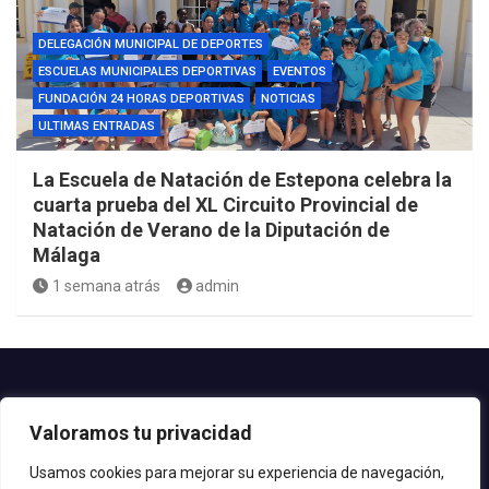
DELEGACIÓN MUNICIPAL DE DEPORTES
ESCUELAS MUNICIPALES DEPORTIVAS
EVENTOS
FUNDACIÓN 24 HORAS DEPORTIVAS
NOTICIAS
ULTIMAS ENTRADAS
La Escuela de Natación de Estepona celebra la
cuarta prueba del XL Circuito Provincial de
Natación de Verano de la Diputación de
Málaga
1 semana atrás
admin
Contacto.-
Valoramos tu privacidad
Teléfono: 952.80.24.44
Email: deportes@estepona.es
Usamos cookies para mejorar su experiencia de navegación,