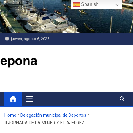
Saltar
Spanish
al
contenido
jueves, agosto 6, 2026
Delegación de Deportes
Home
Delegación municipal de Deportes
II JORNADA DE LA MUJER Y EL AJEDREZ