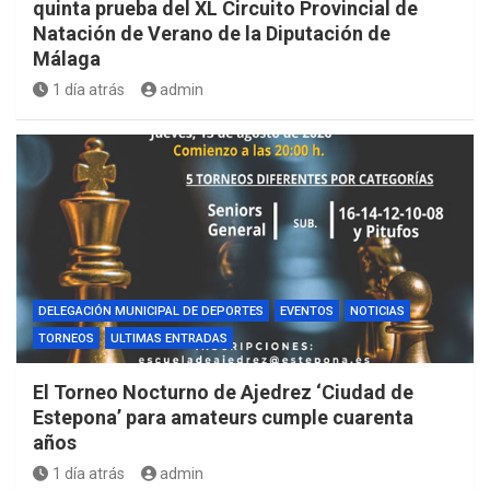
quinta prueba del XL Circuito Provincial de
Natación de Verano de la Diputación de
Málaga
1 día atrás
admin
DELEGACIÓN MUNICIPAL DE DEPORTES
EVENTOS
NOTICIAS
TORNEOS
ULTIMAS ENTRADAS
El Torneo Nocturno de Ajedrez ‘Ciudad de
Estepona’ para amateurs cumple cuarenta
años
1 día atrás
admin