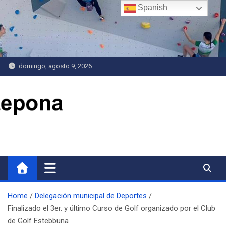
Saltar
Spanish
al
contenido
domingo, agosto 9, 2026
Delegación de Deportes
Home
Delegación municipal de Deportes
Finalizado el 3er. y último Curso de Golf organizado por el Club
de Golf Estebbuna