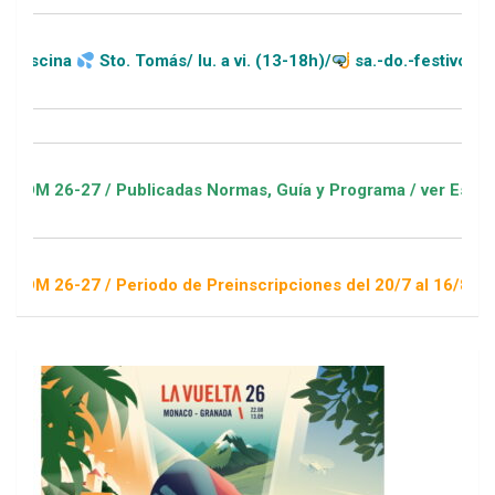
a
Sto. Tomás/ lu. a vi. (13-18h)/
sa.-do.-festivos (11-20h)
-27 / Publicadas Normas, Guía y Programa / ver Escuelas Depo
-27 / Periodo de Preinscripciones del 20/7 al 16/8 / Sorteo 1 