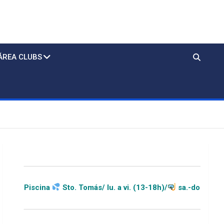
ÁREA CLUBS
a
Sto. Tomás/ lu. a vi. (13-18h)/
sa.-do.-festivos (11-20h)