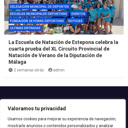
DELEGACIÓN MUNICIPAL DE DEPORTES
ESCUELAS MUNICIPALES DEPORTIVAS
EVENTOS
FUNDACIÓN 24 HORAS DEPORTIVAS
NOTICIAS
ULTIMAS ENTRADAS
La Escuela de Natación de Estepona celebra la
cuarta prueba del XL Circuito Provincial de
Natación de Verano de la Diputación de
Málaga
2 semanas atrás
admin
Contacto.-
Valoramos tu privacidad
Teléfono: 952.80.24.44
Email: deportes@estepona.es
Usamos cookies para mejorar su experiencia de navegación,
mostrarle anuncios o contenidos personalizados y analizar
© 2020 Delegación de Deportes