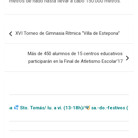
metros de nado hasta llevar a cabo 150.000 metros.
Navegación
XVI Torneo de Gimnasia Rítmica “Villa de Estepona”
de
entradas
Más de 450 alumnos de 15 centros educativos
participarán en la Final de Atletismo Escolar’17
. Tomás/ lu. a vi. (13-18h)/
sa.-do.-festivos (11-20h)