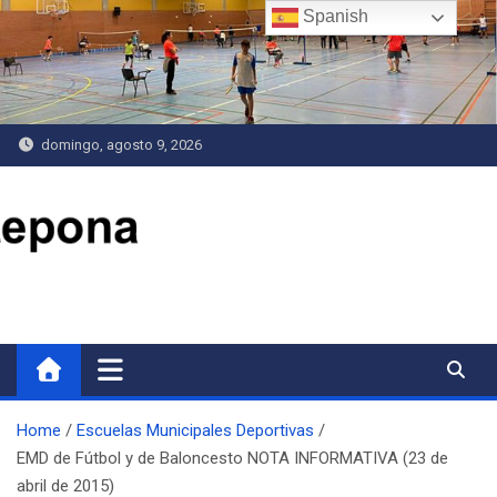
Saltar
Spanish
al
contenido
domingo, agosto 9, 2026
Delegación de Deportes
Home
Escuelas Municipales Deportivas
EMD de Fútbol y de Baloncesto NOTA INFORMATIVA (23 de
abril de 2015)