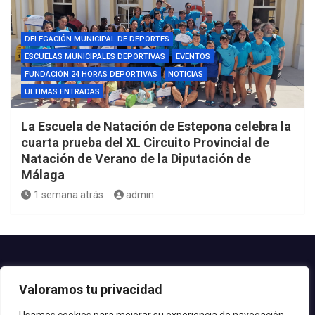
DELEGACIÓN MUNICIPAL DE DEPORTES
ESCUELAS MUNICIPALES DEPORTIVAS
EVENTOS
FUNDACIÓN 24 HORAS DEPORTIVAS
NOTICIAS
ULTIMAS ENTRADAS
La Escuela de Natación de Estepona celebra la
cuarta prueba del XL Circuito Provincial de
Natación de Verano de la Diputación de
Málaga
1 semana atrás
admin
Contacto.-
Valoramos tu privacidad
Teléfono: 952.80.24.44
Email: deportes@estepona.es