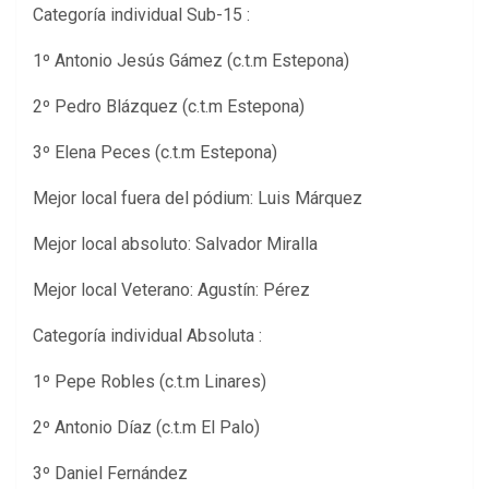
Categoría individual Sub-15 :
1º Antonio Jesús Gámez (c.t.m Estepona)
2º Pedro Blázquez (c.t.m Estepona)
3º Elena Peces (c.t.m Estepona)
Mejor local fuera del pódium: Luis Márquez
Mejor local absoluto: Salvador Miralla
Mejor local Veterano: Agustín: Pérez
Categoría individual Absoluta :
1º Pepe Robles (c.t.m Linares)
2º Antonio Díaz (c.t.m El Palo)
3º Daniel Fernández