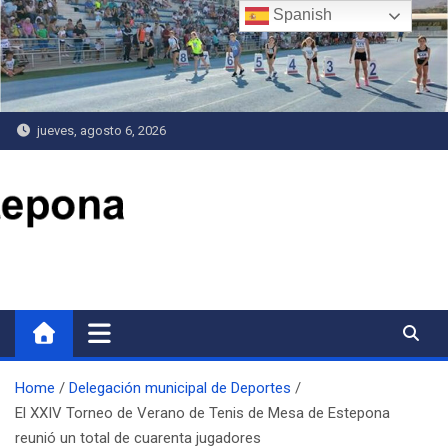
Saltar
Spanish
al
contenido
jueves, agosto 6, 2026
Delegación de Deportes
Home
Delegación municipal de Deportes
El XXIV Torneo de Verano de Tenis de Mesa de Estepona
reunió un total de cuarenta jugadores