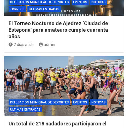
DELEGACIÓN MUNICIPAL DE DEPORTES
EVENTOS
NOTICIAS
TORNEOS
ULTIMAS ENTRADAS
El Torneo Nocturno de Ajedrez ‘Ciudad de
Estepona’ para amateurs cumple cuarenta
años
2 días atrás
admin
DELEGACIÓN MUNICIPAL DE DEPORTES
EVENTOS
NOTICIAS
ULTIMAS ENTRADAS
Un total de 218 nadadores participaron el