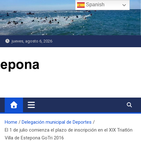
Saltar
Spanish
al
contenido
jueves, agosto 6, 2026
Delegación de Deportes
Home
Delegación municipal de Deportes
El 1 de julio comienza el plazo de inscripción en el XIX Triatlón
Villa de Estepona GoTri 2016