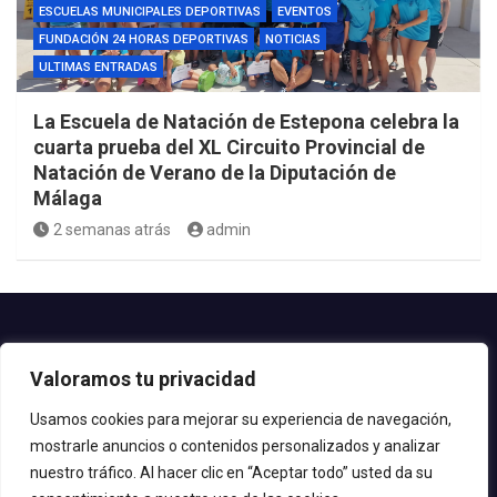
ESCUELAS MUNICIPALES DEPORTIVAS
EVENTOS
FUNDACIÓN 24 HORAS DEPORTIVAS
NOTICIAS
ULTIMAS ENTRADAS
La Escuela de Natación de Estepona celebra la
cuarta prueba del XL Circuito Provincial de
Natación de Verano de la Diputación de
Málaga
2 semanas atrás
admin
Contacto.-
Valoramos tu privacidad
Teléfono: 952.80.24.44
Email: deportes@estepona.es
Usamos cookies para mejorar su experiencia de navegación,
mostrarle anuncios o contenidos personalizados y analizar
© 2020 Delegación de Deportes
nuestro tráfico. Al hacer clic en “Aceptar todo” usted da su