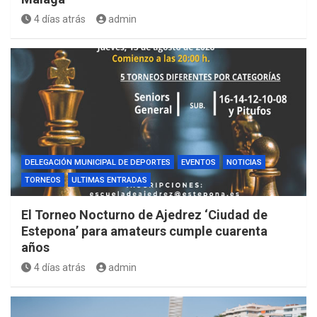
4 días atrás
admin
DELEGACIÓN MUNICIPAL DE DEPORTES
EVENTOS
NOTICIAS
TORNEOS
ULTIMAS ENTRADAS
El Torneo Nocturno de Ajedrez ‘Ciudad de
Estepona’ para amateurs cumple cuarenta
años
4 días atrás
admin