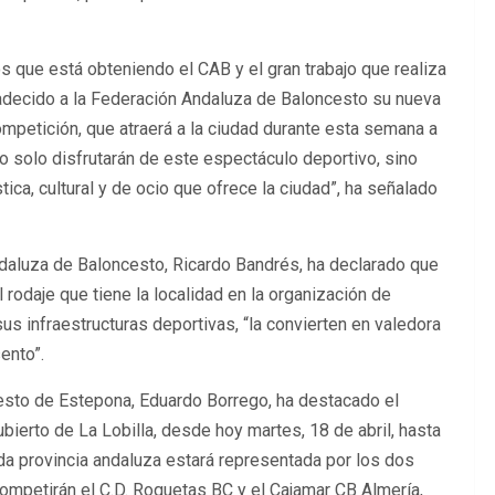
s que está obteniendo el CAB y el gran trabajo que realiza
radecido a la Federación Andaluza de Baloncesto su nueva
petición, que atraerá a la ciudad durante esta semana a
 solo disfrutarán de este espectáculo deportivo, sino
tica, cultural y de ocio que ofrece la ciudad”, ha señalado
ndaluza de Baloncesto, Ricardo Bandrés, ha declarado que
 rodaje que tiene la localidad en la organización de
us infraestructuras deportivas, “la convierten en valedora
ento”.
cesto de Estepona, Eduardo Borrego, ha destacado el
bierto de La Lobilla, desde hoy martes, 18 de abril, hasta
da provincia andaluza estará representada por los dos
competirán el C.D. Roquetas BC y el Cajamar CB Almería,