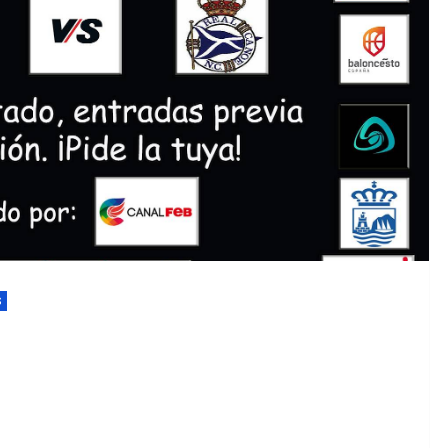
EDM 26-27 / Public
EDM 26-27 / Period
S