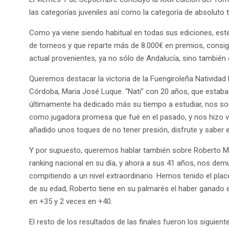
las categorías juveniles así como la categoría de absolut
Como ya viene siendo habitual en todas sus ediciones, este
de torneos y que reparte más de 8.000€ en premios, consigu
actual provenientes, ya no sólo de Andalucía, sino también
Queremos destacar la victoria de la Fuengiroleña Natividad 
Córdoba, Maria José Luque. “Nati” con 20 años, que estaba c
últimamente ha dedicado más su tiempo a estudiar, nos sor
como jugadora promesa que fué en el pasado, y nos hizo ve
añadido unos toques de no tener presión, disfrute y saber e
Y por supuesto, queremos hablar también sobre Roberto Me
ranking nacional en su día, y ahora a sus 41 años, nos dem
compitiendo a un nivel extraordinario. Hemos tenido el pla
de su edad; Roberto tiene en su palmarés el haber ganado
en +35 y 2 veces en +40.
El resto de los resultados de las finales fueron los siguient