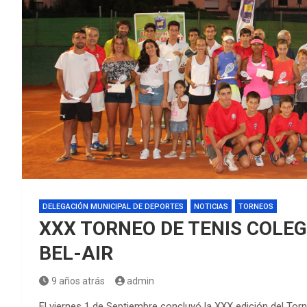
DELEGACIÓN MUNICIPAL DE DEPORTES
NOTICIAS
TORNEOS
XXX TORNEO DE TENIS COLEG
BEL-AIR
9 años atrás
admin
El viernes 1 de Septiembre concluyó la XXX edición del To