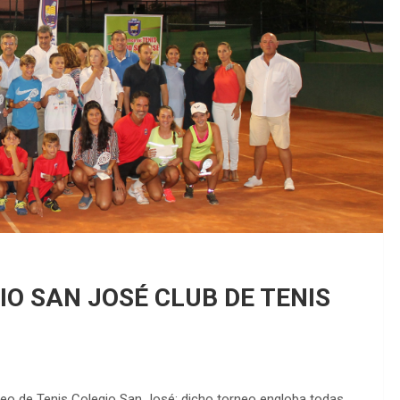
EDM 26-27 / Pu
EDM 26-27 / Pe
IO SAN JOSÉ CLUB DE TENIS
rneo de Tenis Colegio San José; dicho torneo engloba todas