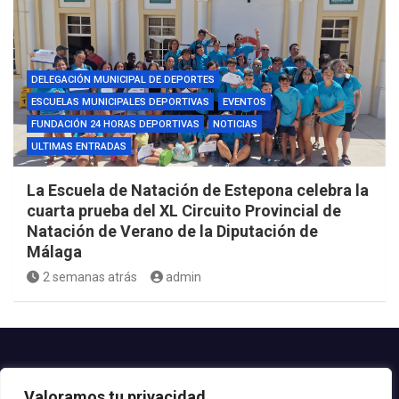
DELEGACIÓN MUNICIPAL DE DEPORTES
ESCUELAS MUNICIPALES DEPORTIVAS
EVENTOS
FUNDACIÓN 24 HORAS DEPORTIVAS
NOTICIAS
ULTIMAS ENTRADAS
La Escuela de Natación de Estepona celebra la
cuarta prueba del XL Circuito Provincial de
Natación de Verano de la Diputación de
Málaga
2 semanas atrás
admin
Contacto.-
Valoramos tu privacidad
Teléfono: 952.80.24.44