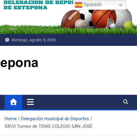
Saltar
Spanish
al
contenido
domingo, agosto 9, 2026
Delegación de Deportes
Home
Delegación municipal de Deportes
XXVII Torneo de TENIS COLEGIO SAN JOSÉ