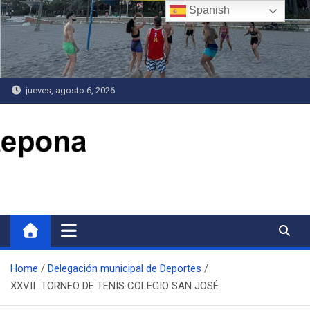
Saltar
Spanish
al
contenido
jueves, agosto 6, 2026
Delegación de Deportes
Home
Delegación municipal de Deportes
XXVII TORNEO DE TENIS COLEGIO SAN JOSÉ