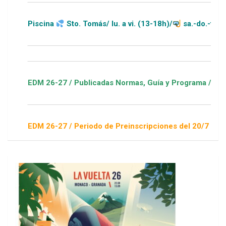
scina
Sto. Tomás/ lu. a vi. (13-18h)/
sa.-do.-festivos (11-2
 26-27 / Publicadas Normas, Guía y Programa / ver Escuelas D
 26-27 / Periodo de Preinscripciones del 20/7 al 16/8 / Sorte