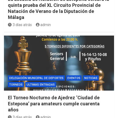
quinta prueba del XL Circuito Provincial de
Natación de Verano de la Diputación de
Málaga
3 días atrás
admin
DELEGACIÓN MUNICIPAL DE DEPORTES
EVENTOS
NOTICIAS
TORNEOS
ULTIMAS ENTRADAS
El Torneo Nocturno de Ajedrez ‘Ciudad de
Estepona’ para amateurs cumple cuarenta
años
3 días atrás
admin