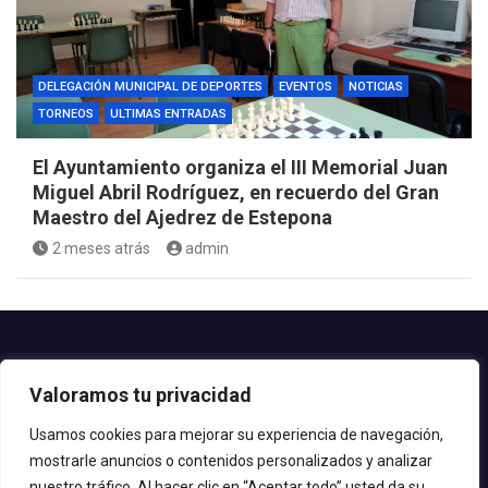
DELEGACIÓN MUNICIPAL DE DEPORTES
EVENTOS
NOTICIAS
TORNEOS
ULTIMAS ENTRADAS
El Ayuntamiento organiza el III Memorial Juan
Miguel Abril Rodríguez, en recuerdo del Gran
Maestro del Ajedrez de Estepona
2 meses atrás
admin
Contacto.-
Valoramos tu privacidad
Teléfono: 952.80.24.44
Email: deportes@estepona.es
Usamos cookies para mejorar su experiencia de navegación,
mostrarle anuncios o contenidos personalizados y analizar
© 2020 Delegación de Deportes
nuestro tráfico. Al hacer clic en “Aceptar todo” usted da su