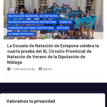
DELEGACIÓN MUNICIPAL DE DEPORTES
ESCUELAS MUNICIPALES DEPORTIVAS
EVENTOS
FUNDACIÓN 24 HORAS DEPORTIVAS
NOTICIAS
ULTIMAS ENTRADAS
La Escuela de Natación de Estepona celebra la
cuarta prueba del XL Circuito Provincial de
Natación de Verano de la Diputación de
Málaga
1 semana atrás
admin
Contacto.-
Valoramos tu privacidad
Teléfono: 952.80.24.44