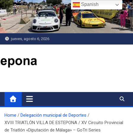
Saltar
Spanish
al
contenido
jueves, agosto 6, 2026
Delegación de Deportes
Home
Delegación municipal de Deportes
XVIII TRIATLÓN VILLA DE ESTEPONA / XV Circuito Provincial
de Triatlón «Diputación de Málaga» – GoTri Series