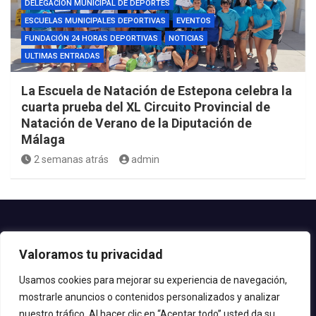
DELEGACIÓN MUNICIPAL DE DEPORTES
ESCUELAS MUNICIPALES DEPORTIVAS
EVENTOS
FUNDACIÓN 24 HORAS DEPORTIVAS
NOTICIAS
ULTIMAS ENTRADAS
La Escuela de Natación de Estepona celebra la
cuarta prueba del XL Circuito Provincial de
Natación de Verano de la Diputación de
Málaga
2 semanas atrás
admin
Contacto.-
Valoramos tu privacidad
Teléfono: 952.80.24.44
Email: deportes@estepona.es
Usamos cookies para mejorar su experiencia de navegación,
mostrarle anuncios o contenidos personalizados y analizar
© 2020 Delegación de Deportes
nuestro tráfico. Al hacer clic en “Aceptar todo” usted da su