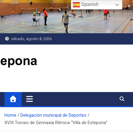
Saltar
Spanish
al
contenido
sábado, agosto 8, 2026
Delegación de Deportes
Home
Delegación municipal de Deportes
XVIII Torneo de Gimnasia Rítmica “Villa de Estepona”