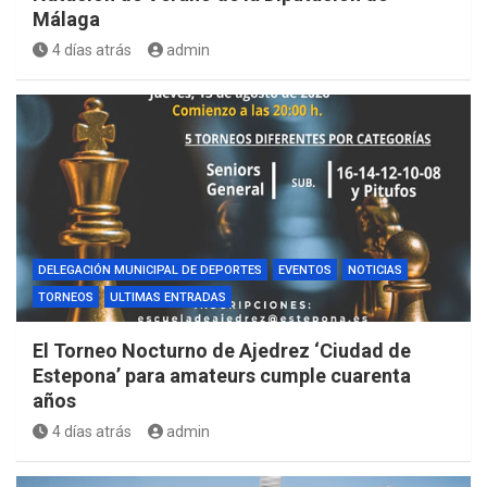
Málaga
4 días atrás
admin
DELEGACIÓN MUNICIPAL DE DEPORTES
EVENTOS
NOTICIAS
TORNEOS
ULTIMAS ENTRADAS
El Torneo Nocturno de Ajedrez ‘Ciudad de
Estepona’ para amateurs cumple cuarenta
años
4 días atrás
admin