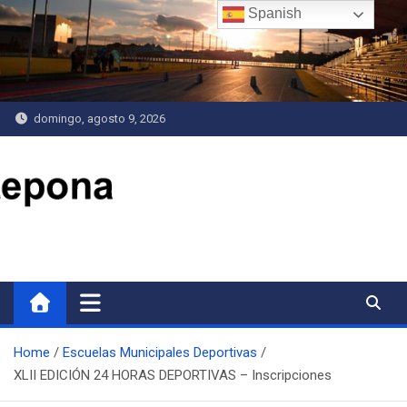
Saltar
Spanish
al
contenido
domingo, agosto 9, 2026
Delegación de Deportes
Home
Escuelas Municipales Deportivas
XLII EDICIÓN 24 HORAS DEPORTIVAS – Inscripciones