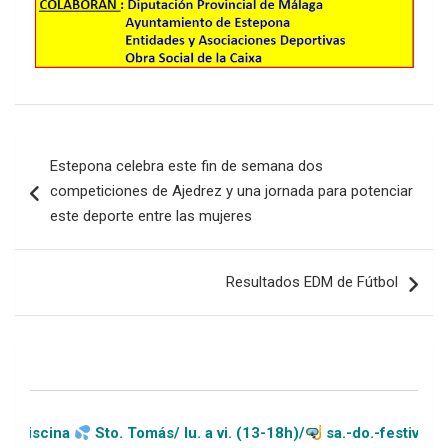
Navegación
Estepona celebra este fin de semana dos
de
competiciones de Ajedrez y una jornada para potenciar
entradas
este deporte entre las mujeres
Resultados EDM de Fútbol
a
Sto. Tomás/ lu. a vi. (13-18h)/
sa.-do.-festivos (11-20h)