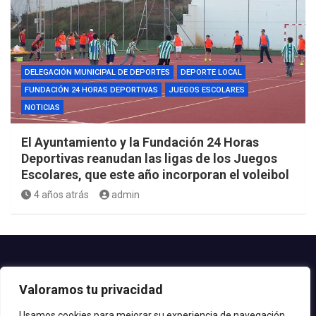
DELEGACIÓN MUNICIPAL DE DEPORTES
DEPORTE LOCAL
FUNDACIÓN 24 HORAS DEPORTIVAS
JUEGOS ESCOLARES
NOTICIAS
El Ayuntamiento y la Fundación 24 Horas
Deportivas reanudan las ligas de los Juegos
Escolares, que este año incorporan el voleibol
4 años atrás
admin
Contacto.-
Valoramos tu privacidad
Teléfono: 952.80.24.44
Email: deportes@estepona.es
Usamos cookies para mejorar su experiencia de navegación,