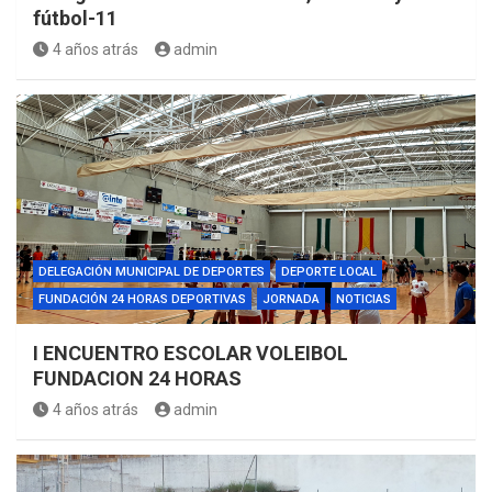
fútbol-11
4 años atrás
admin
DELEGACIÓN MUNICIPAL DE DEPORTES
DEPORTE LOCAL
FUNDACIÓN 24 HORAS DEPORTIVAS
JORNADA
NOTICIAS
I ENCUENTRO ESCOLAR VOLEIBOL
FUNDACION 24 HORAS
4 años atrás
admin