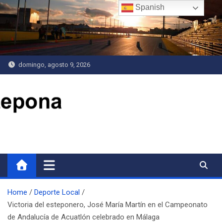
Saltar
Spanish
al
contenido
domingo, agosto 9, 2026
Delegación de Deportes
Home
Deporte Local
Victoria del esteponero, José María Martín en el Campeonato
de Andalucía de Acuatlón celebrado en Málaga