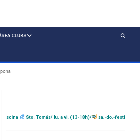
ÁREA CLUBS
epona
 Tomás/ lu. a vi. (13-18h)/
sa.-do.-festivos (11-20h)