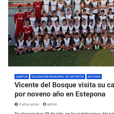
CAMPUS
DELEGACIÓN MUNICIPAL DE DEPORTES
NOTICIAS
Vicente del Bosque visita su c
por noveno año en Estepona
4 años atrás
admin
Se clausura hoy 29 de julio, en las instalaciones del 