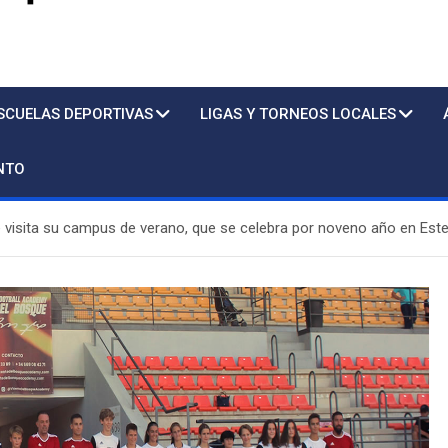
s
SCUELAS DEPORTIVAS
LIGAS Y TORNEOS LOCALES
NTO
 visita su campus de verano, que se celebra por noveno año en Est
Piscina
Sto.