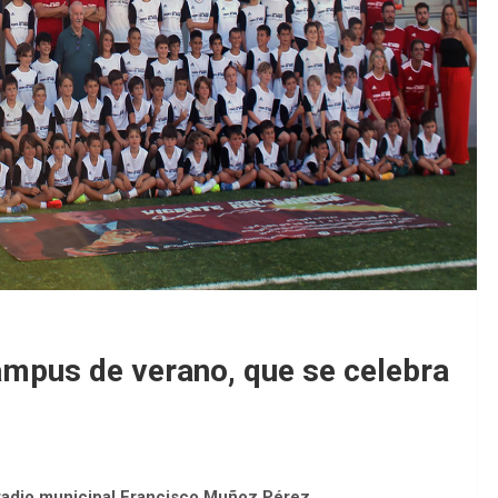
EDM 26-27 / P
EDM 26-27 / P
ampus de verano, que se celebra
estadio municipal Francisco Muñoz Pérez
.