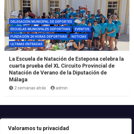
DELEGACIÓN MUNICIPAL DE DEPORTES
ESCUELAS MUNICIPALES DEPORTIVAS
EVENTOS
FUNDACIÓN 24 HORAS DEPORTIVAS
NOTICIAS
ULTIMAS ENTRADAS
La Escuela de Natación de Estepona celebra la
cuarta prueba del XL Circuito Provincial de
Natación de Verano de la Diputación de
Málaga
2 semanas atrás
admin
Contacto.-
Valoramos tu privacidad
Teléfono: 952.80.24.44