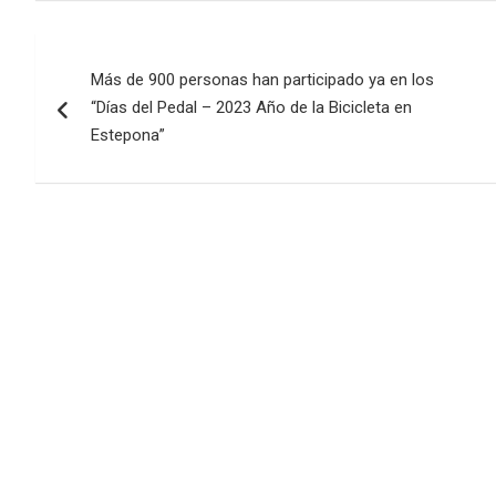
Navegación
Más de 900 personas han participado ya en los
de
“Días del Pedal – 2023 Año de la Bicicleta en
entradas
Estepona”