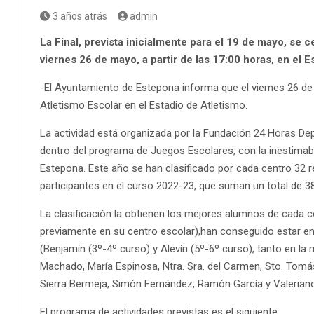
3 años atrás
admin
La Final, prevista inicialmente para el 19 de mayo, se 
viernes 26 de mayo, a partir de las 17:00 horas, en el 
-El Ayuntamiento de Estepona informa que el viernes 26 de m
Atletismo Escolar en el Estadio de Atletismo.
La actividad está organizada por la Fundación 24 Horas De
dentro del programa de Juegos Escolares, con la inestimabl
Estepona. Este año se han clasificado por cada centro 32 r
participantes en el curso 2022-23, que suman un total de 
La clasificación la obtienen los mejores alumnos de cada c
previamente en su centro escolar),han conseguido estar e
(Benjamín (3º-4º curso) y Alevín (5º-6º curso), tanto en la
Machado, María Espinosa, Ntra. Sra. del Carmen, Sto. Tomá
Sierra Bermeja, Simón Fernández, Ramón García y Valeriano 
El programa de actividades previstas es el siguiente: