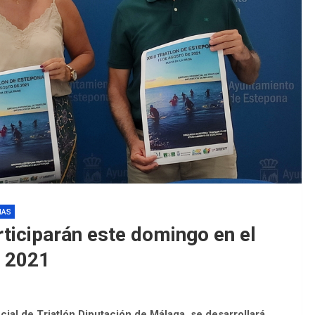
EDM 26-2
EDM 26-2
IAS
rticiparán este domingo en el
a 2021
cial de Triatlón Diputación de Málaga, se desarrollará