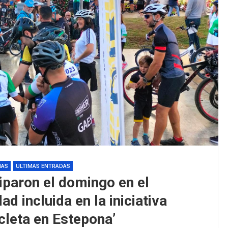
EDM 26-27 / P
EDM 26-27 / P
IAS
ULTIMAS ENTRADAS
ciparon el domingo en el
d incluida en la iniciativa
cleta en Estepona’