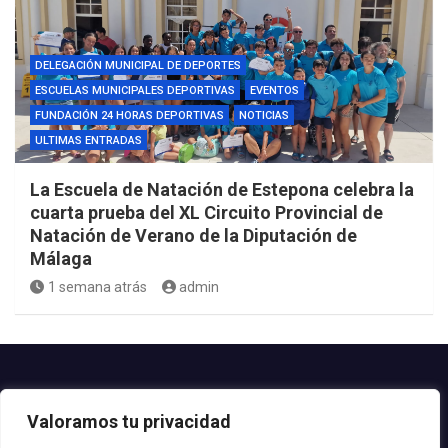
DELEGACIÓN MUNICIPAL DE DEPORTES
ESCUELAS MUNICIPALES DEPORTIVAS
EVENTOS
FUNDACIÓN 24 HORAS DEPORTIVAS
NOTICIAS
ULTIMAS ENTRADAS
La Escuela de Natación de Estepona celebra la
cuarta prueba del XL Circuito Provincial de
Natación de Verano de la Diputación de
Málaga
1 semana atrás
admin
Contacto.-
Valoramos tu privacidad
Teléfono: 952.80.24.44
Email: deportes@estepona.es