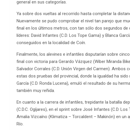
general en sus categorías.
Ya sobre dos vueltas al recorrido hasta completar la distanc
Nuevamente se pudo comprobar el nivel tan parejo que mues
final en los últimos metros, con tan sólo dos segundos de
líderes: David Infantes (C.D. Los Tope Gama) y Blanca García
conseguidos en la localidad de Coín.
Finalmente, los alevines e infantiles disputarían sobre cinc
final con victoria para Gerardo Vázquez (Wiber Miranda Bike
Salvador Corrales (C.D. Unión Virgen del Carmen). Ambos c
estas dos pruebas del provincial, donde la igualdad ha sido
García (C.D. Ronda Lucena), emuló el resultado de su herma
también muy reñida.
En cuanto a la carrera de infantiles, trepidante la batalla depo
(C.D.C. Ogíjares), en el sprint sobre José Infantes (C.D. Lo
Amalia Vizcaíno (Klimatiza – Torcaldent – Makinón) en un a
Río.