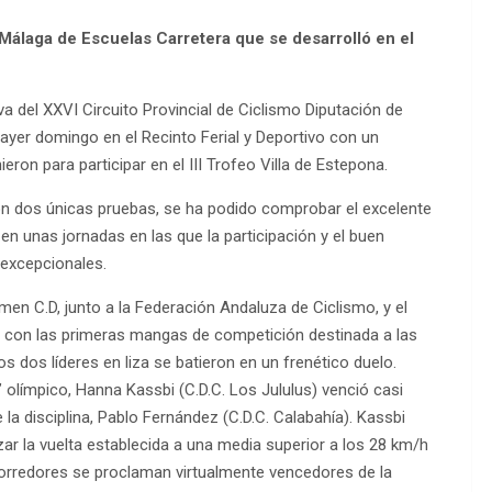
e Málaga de Escuelas Carretera que se desarrolló en el
a del XXVI Circuito Provincial de Ciclismo Diputación de
ayer domingo en el Recinto Ferial y Deportivo con un
eron para participar en el III Trofeo Villa de Estepona.
con dos únicas pruebas, se ha podido comprobar el excelente
 en unas jornadas en las que la participación y el buen
 excepcionales.
rmen C.D, junto a la Federación Andaluza de Ciclismo, y el
 con las primeras mangas de competición destinada a las
 dos líderes en liza se batieron en un frenético duelo.
 olímpico, Hanna Kassbi (C.D.C. Los Jululus) venció casi
a disciplina, Pablo Fernández (C.D.C. Calabahía). Kassbi
izar la vuelta establecida a una media superior a los 28 km/h
orredores se proclaman virtualmente vencedores de la