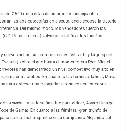
ia de 2.600 metros las disputaron los principiantes.
tran las dos categorías en disputa, decidiéndose la victoria
 diferencia. Del mismo modo, los vencedores fueron los
 (C.D. Ronda Lucena) volvieron a ratificar los triunfos
o y nueve vueltas sus competiciones. Vibrante y largo sprint
 Escuela) sobre el que hasta el momento era líder, Miguel
orredores han demostrado un nivel competitivo muy alto en
 máxima entre ambos. En cuanto a las féminas, la líder, María
na para obtener una trabajada victoria en una categoría
rtiva vivida. La victoria final fue para el líder, Álvaro Hidalgo
s Tope de Gama). En cuanto a las féminas, gran triunfo de
justadísimo final al sprint con su compañera Alejandra del