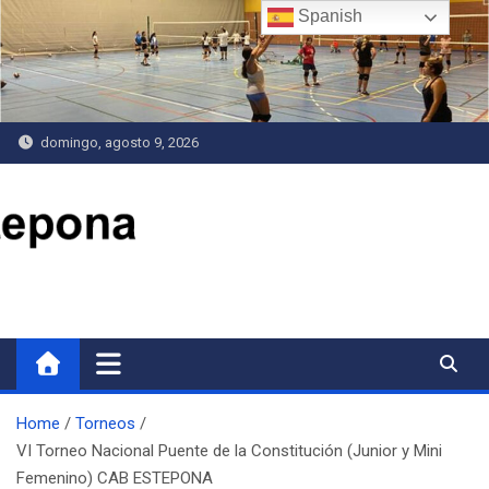
Saltar
Spanish
al
contenido
domingo, agosto 9, 2026
Delegación de Deportes
Home
Torneos
VI Torneo Nacional Puente de la Constitución (Junior y Mini
Femenino) CAB ESTEPONA