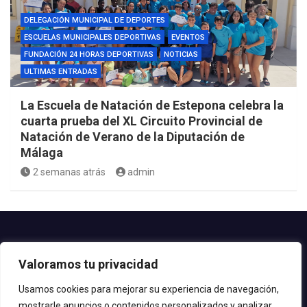
DELEGACIÓN MUNICIPAL DE DEPORTES
ESCUELAS MUNICIPALES DEPORTIVAS
EVENTOS
FUNDACIÓN 24 HORAS DEPORTIVAS
NOTICIAS
ULTIMAS ENTRADAS
La Escuela de Natación de Estepona celebra la
cuarta prueba del XL Circuito Provincial de
Natación de Verano de la Diputación de
Málaga
2 semanas atrás
admin
Contacto.-
Valoramos tu privacidad
Teléfono: 952.80.24.44
Email: deportes@estepona.es
Usamos cookies para mejorar su experiencia de navegación,
mostrarle anuncios o contenidos personalizados y analizar