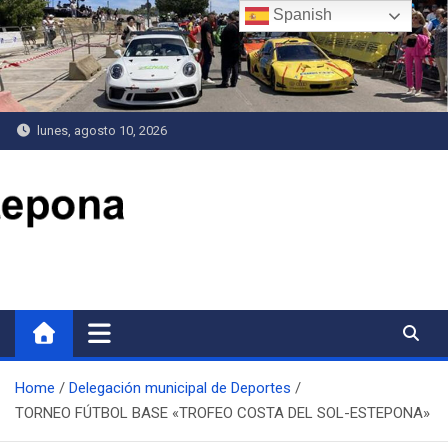
Saltar
Spanish
al
contenido
lunes, agosto 10, 2026
Delegación de Deportes
Home
Delegación municipal de Deportes
TORNEO FÚTBOL BASE «TROFEO COSTA DEL SOL-ESTEPONA»