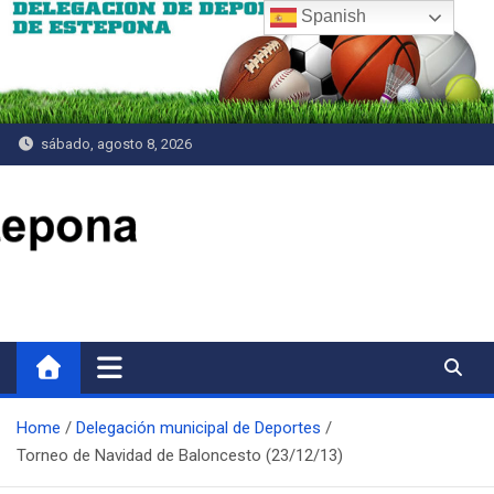
Saltar
Spanish
al
contenido
sábado, agosto 8, 2026
Delegación de Deportes
Home
Delegación municipal de Deportes
Torneo de Navidad de Baloncesto (23/12/13)