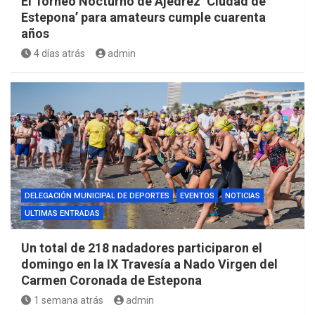
El Torneo Nocturno de Ajedrez ‘Ciudad de
Estepona’ para amateurs cumple cuarenta
años
4 días atrás
admin
DELEGACIÓN MUNICIPAL DE DEPORTES
EVENTOS
NOTICIAS
ULTIMAS ENTRADAS
Un total de 218 nadadores participaron el
domingo en la IX Travesía a Nado Virgen del
Carmen Coronada de Estepona
1 semana atrás
admin