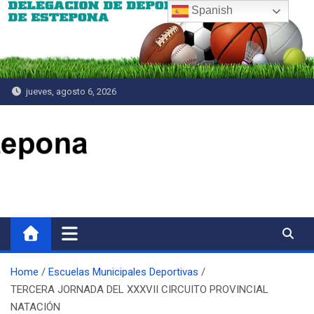
Saltar
Spanish
al
contenido
jueves, agosto 6, 2026
Delegación de Deportes
Home
Escuelas Municipales Deportivas
TERCERA JORNADA DEL XXXVII CIRCUITO PROVINCIAL
NATACIÓN