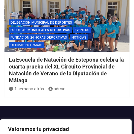
DELEGACIÓN MUNICIPAL DE DEPORTES
ESCUELAS MUNICIPALES DEPORTIVAS
EVENTOS
FUNDACIÓN 24 HORAS DEPORTIVAS
NOTICIAS
ULTIMAS ENTRADAS
La Escuela de Natación de Estepona celebra la
cuarta prueba del XL Circuito Provincial de
Natación de Verano de la Diputación de
Málaga
1 semana atrás
admin
Contacto.-
Valoramos tu privacidad
Teléfono: 952.80.24.44