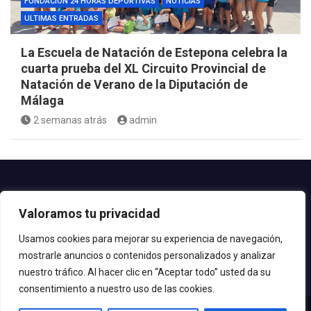
FUNDACIÓN 24 HORAS DEPORTIVAS
NOTICIAS
ULTIMAS ENTRADAS
La Escuela de Natación de Estepona celebra la
cuarta prueba del XL Circuito Provincial de
Natación de Verano de la Diputación de
Málaga
2 semanas atrás
admin
Contacto.-
Valoramos tu privacidad
Teléfono: 952.80.24.44
Email: deportes@estepona.es
Usamos cookies para mejorar su experiencia de navegación,
mostrarle anuncios o contenidos personalizados y analizar
© 2020 Delegación de Deportes
nuestro tráfico. Al hacer clic en “Aceptar todo” usted da su
consentimiento a nuestro uso de las cookies.