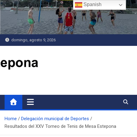
Saltar
Spanish
al
contenido
domingo, agosto 9, 2026
Delegación de Deportes
Home
Delegación municipal de Deportes
Resultados del XXV Torneo de Tenis de Mesa Estepona