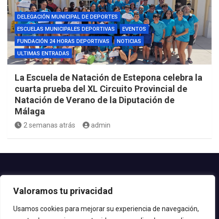
DELEGACIÓN MUNICIPAL DE DEPORTES
ESCUELAS MUNICIPALES DEPORTIVAS
EVENTOS
FUNDACIÓN 24 HORAS DEPORTIVAS
NOTICIAS
ULTIMAS ENTRADAS
La Escuela de Natación de Estepona celebra la
cuarta prueba del XL Circuito Provincial de
Natación de Verano de la Diputación de
Málaga
2 semanas atrás
admin
Contacto.-
Valoramos tu privacidad
Teléfono: 952.80.24.44
Email: deportes@estepona.es
Usamos cookies para mejorar su experiencia de navegación,