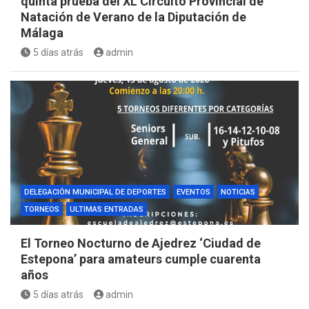
quinta prueba del XL Circuito Provincial de
Natación de Verano de la Diputación de
Málaga
5 días atrás
admin
DELEGACIÓN MUNICIPAL DE DEPORTES
EVENTOS
NOTICIAS
TORNEOS
ULTIMAS ENTRADAS
El Torneo Nocturno de Ajedrez ‘Ciudad de
Estepona’ para amateurs cumple cuarenta
años
5 días atrás
admin